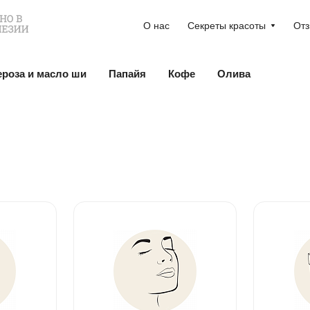
О нас
Секреты красоты
От
ероза и масло ши
Папайя
Кофе
Олива