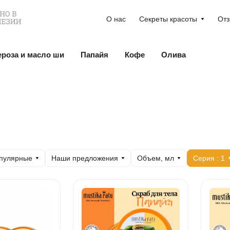
О нас
Секреты красоты
От
ероза и масло ши
Папайя
Кофе
Олива
пулярные
Наши предложения
Объем, мл
Серия
: 1