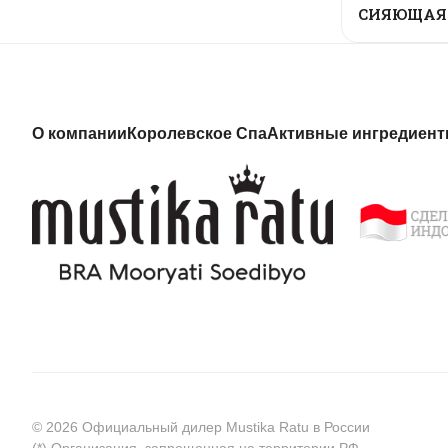
СИЯЮЩАЯ
О компании
Королевское Спа
Активные ингредиен
© 2026 Официальный дилер Mustika Ratu в России
(*) Организация, запрещенная на территории РФ