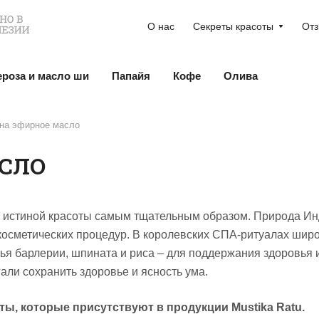
О нас
Секреты красоты
От
ероза и масло ши
Папайя
Кофе
Олива
на эфирное масло
СЛО
й истиной красоты самым тщательным образом. Природа Ин
косметических процедур. В королевских СПА-ритуалах широ
стья барлерии, шпината и риса – для поддержания здоровья
али сохранить здоровье и ясность ума.
, которые присутствуют в продукции Mustika Ratu.