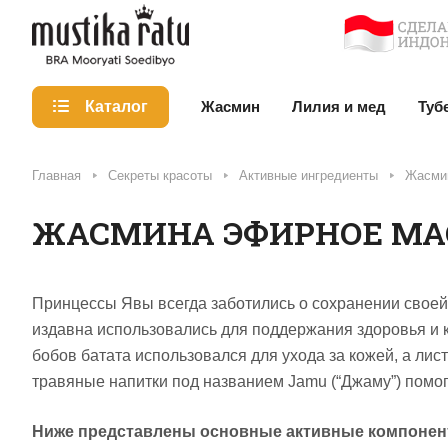
Жасмин
Лилия и мед
Туб
Каталог
Главная
Секреты красоты
Активные ингредиенты
Жасми
ЖАСМИНА ЭФИРНОЕ МА
Принцессы Явы всегда заботились о сохранении свое
издавна использовались для поддержания здоровья и 
бобов батата использовался для ухода за кожей, а ли
травяные напитки под названием Jamu (“Джаму”) помог
Ниже представлены основные активные компоненты