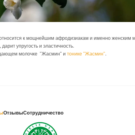
относится к мощнейшим афродизиакам и именно женским ма
 дарит упругость и эластичность.
ищающем молочке "Жасмин" и
тонике "Жасмин"
.
ты
Отзывы
Сотрудничество